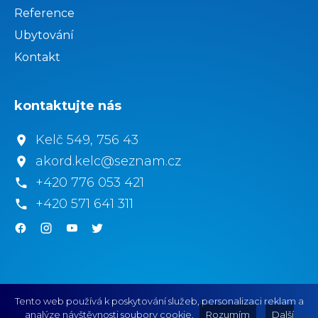
Reference
Ubytování
Kontakt
kontaktujte nás
Kelč 549, 756 43
akord.kelc@seznam.cz
+420 776 053 421
+420 571 641 311
.
.
.
.
Tento web používá k poskytování služeb, personalizaci reklam a
analýze návštěvnosti soubory cookie.
Rozumím
Další