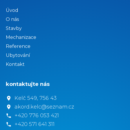
Úvod
O nás
Stavby
Mechanizace
Reference
Ubytování
Kontakt
kontaktujte nás
Kelč 549, 756 43
akord.kelc@seznam.cz
+420 776 053 421
+420 571 641 311