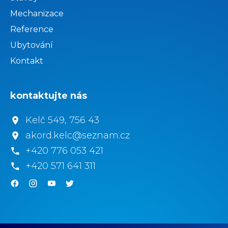
Mechanizace
Reference
Ubytování
Kontakt
kontaktujte nás
Kelč 549, 756 43
akord.kelc@seznam.cz
+420 776 053 421
+420 571 641 311
.
.
.
.